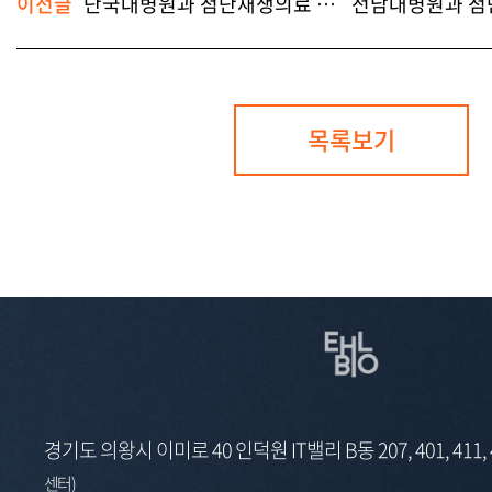
이전글
단국대병원과 첨단재생의료 부문 MOU 체결
목록보기
경기도 의왕시 이미로 40 인덕원 IT밸리 B동 207, 401, 411,
센터)