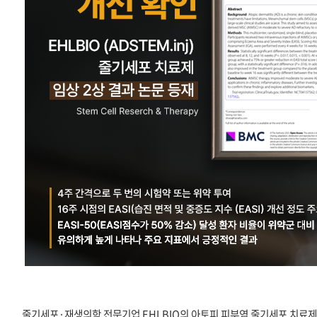
줄기세포·재생의학 전문기업 EHLBIO의 아토피 피부염 줄기세포 치료제