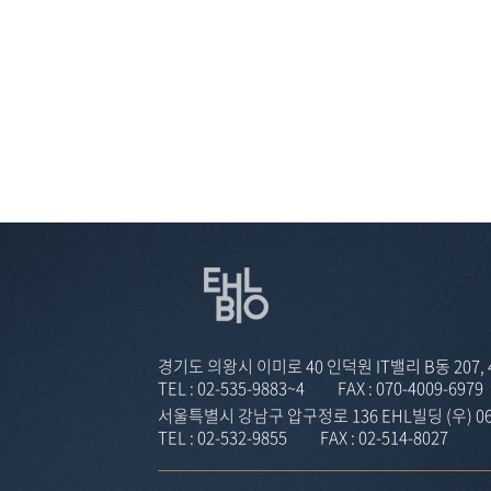
경기도 의왕시 이미로 40 인덕원 IT밸리 B동 207, 40
TEL :
02-535-9883~4
FAX :
070-4009-6979
서울특별시 강남구 압구정로 136 EHL빌딩 (우) 06
TEL :
02-532-9855
FAX :
02-514-8027