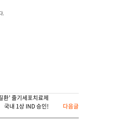
다.
질환’ 줄기세포치료제
국내 1상 IND 승인!
다음글